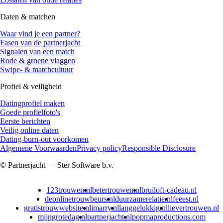
Daten & matchen
Waar vind je een partner?
Fasen van de partnerjacht
Signalen van een match
Rode & groene vlaggen
Swipe- & matchcultuur
Profiel & veiligheid
Datingprofiel maken
Goede profielfoto's
Eerste berichten
Veilig online daten
Dating-burn-out voorkomen
Algemene Voorwaarden
Privacy policy
Responsible Disclosure
© Partnerjacht — Ster Software b.v.
123trouwen.nl
betertrouwen.nl
bruiloft-cadeau.nl
deonlinetrouwbeurs.nl
duurzamerelatie.nl
feeest.nl
gratistrouwwebsite.nl
imarry.nl
langgelukkig.nl
lievertrouwen.nl
mijngrotedag.nl
partnerjacht.nl
popmaproductions.com